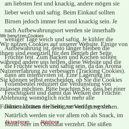
am liebsten fest und knackig, andere mögen sie
lieber weich und saftig. Beim Einkauf sollten
Birnen jedoch immer fest und knackig sein. Je
nach Aufbewahrungsort werden sie innerhalb
Wir benutzen Cookies
weniger Tage weich und saftig. Je kühler die
Wir nutzen Cookies auf unserer Website. Einige von
Aufbewahrung ist, desto länger bleiben die
ihnen sind essenziell für den Betrieb der Seite,
Früchte fest. Zum Backen und Kochen sollten
während andere uns helfen, diese Website und die
die Früchte weich und saftig sein, da das Aroma
Nutzererfahrung zu verbessern (Tracking Cookies).
dann am intensivsten ist. Eine Lagerung im
Sie können selbst entscheiden, ob Sie die Cookies
Folienbeutel reduziert die Verdunstung von
zulassen möchten. Bitte beachten Sie, dass bei einer
Feuchtigkeit und damit das Welken der Früchte.
Ablehnung womöglich nicht mehr alle
Birnen können vielseitig verwendet werden.
Funktionalitäten der Seite zur Verfügung stehen.
Natürlich werden sie vor allem roh als Snack, im
Akzeptieren
Ablehnen
Müsli oder im Obstsalat verzehrt. Die süßen