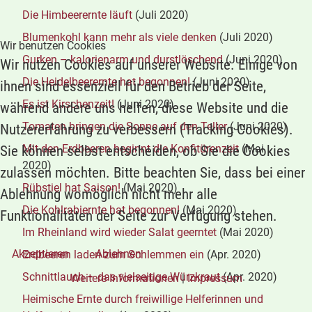
Die Himbeerernte läuft
(Juli 2020)
Blumenkohl kann mehr als viele denken
(Juli 2020)
Wir benutzen Cookies
Gurken – kalorienarm und durstlöschend
(Juni 2020)
Wir nutzen Cookies auf unserer Website. Einige von
Die Heidelbeerernte hat begonnen!
(Juni 2020)
ihnen sind essenziell für den Betrieb der Seite,
Es ist Kirschenzeit!
(Juni 2020)
während andere uns helfen, diese Website und die
Tomaten bringen die Sonne auf den Teller
(Juni 2020)
Nutzererfahrung zu verbessern (Tracking Cookies).
Mit den Erdbeeren beginnt die Konfitürenzeit
(Mai
Sie können selbst entscheiden, ob Sie die Cookies
2020)
zulassen möchten. Bitte beachten Sie, dass bei einer
Rübstiel hat Saison!
(Mai 2020)
Ablehnung womöglich nicht mehr alle
Die Kohlrabiernte hat begonnen!
(Mai 2020)
Funktionalitäten der Seite zur Verfügung stehen.
Im Rheinland wird wieder Salat geerntet
(Mai 2020)
Akzeptieren
Ablehnen
Erdbeeren laden zum Schlemmen ein
(Apr. 2020)
Schnittlauch – das vielseitige Würzkraut
(Apr. 2020)
Weitere Informationen
|
Impressum
Heimische Ernte durch freiwillige Helferinnen und