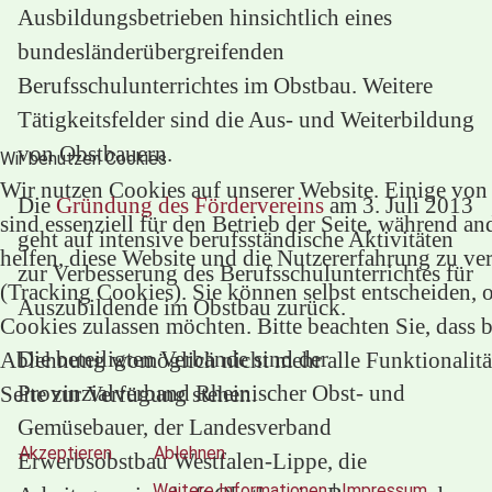
Ausbildungsbetrieben hinsichtlich eines
bundesländerübergreifenden
Berufsschulunterrichtes im Obstbau. Weitere
Tätigkeitsfelder sind die Aus- und Weiterbildung
von Obstbauern.
Wir benutzen Cookies
Wir nutzen Cookies auf unserer Website. Einige von
Die
Gründung des Fördervereins
am 3. Juli 2013
sind essenziell für den Betrieb der Seite, während an
geht auf intensive berufsständische Aktivitäten
helfen, diese Website und die Nutzererfahrung zu ve
zur Verbesserung des Berufsschulunterrichtes für
(Tracking Cookies). Sie können selbst entscheiden, o
Auszubildende im Obstbau zurück.
Cookies zulassen möchten. Bitte beachten Sie, dass b
Die beteiligten Verbände sind der
Ablehnung womöglich nicht mehr alle Funktionalitä
Provinzialverband Rheinischer Obst- und
Seite zur Verfügung stehen.
Gemüsebauer, der Landesverband
Akzeptieren
Ablehnen
Erwerbsobstbau Westfalen-Lippe, die
Weitere Informationen
|
Impressum