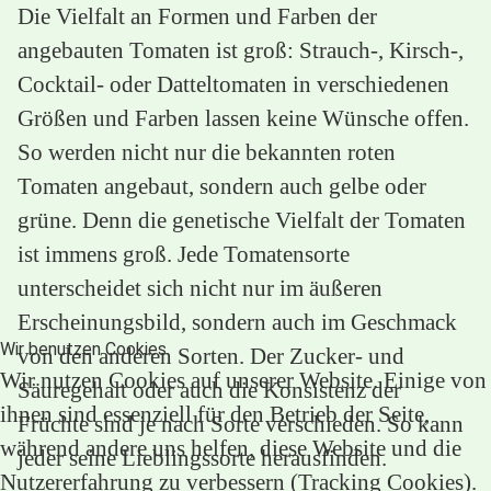
Die Vielfalt an Formen und Farben der
angebauten Tomaten ist groß: Strauch-, Kirsch-,
Cocktail- oder Datteltomaten in verschiedenen
Größen und Farben lassen keine Wünsche offen.
So werden nicht nur die bekannten roten
Tomaten angebaut, sondern auch gelbe oder
grüne. Denn die genetische Vielfalt der Tomaten
ist immens groß. Jede Tomatensorte
unterscheidet sich nicht nur im äußeren
Erscheinungsbild, sondern auch im Geschmack
Wir benutzen Cookies
von den anderen Sorten. Der Zucker- und
Wir nutzen Cookies auf unserer Website. Einige von
Säuregehalt oder auch die Konsistenz der
ihnen sind essenziell für den Betrieb der Seite,
Früchte sind je nach Sorte verschieden. So kann
während andere uns helfen, diese Website und die
jeder seine Lieblingssorte herausfinden.
Nutzererfahrung zu verbessern (Tracking Cookies).