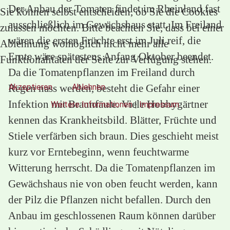
Der Anbau der Tomaten findet im Rheinland fast
Sie können selbst entscheiden, ob Sie die Cookies
ausschließlich im Gewächshaus statt. Im Freiland
zulassen möchten. Bitte beachten Sie, dass bei einer
wären die ersten Früchte erst im Juli reif, die
Ablehnung womöglich nicht mehr alle
Ernte wäre spätestens Anfang Oktober beendet.
Funktionalitäten der Seite zur Verfügung stehen.
Da die Tomatenpflanzen im Freiland durch
Akzeptieren
Ablehnen
Regen nass werden, besteht die Gefahr einer
Infektion mit Braunfäule. Viele Hobbygärtner
Weitere Informationen
|
Impressum
kennen das Krankheitsbild. Blätter, Früchte und
Stiele verfärben sich braun. Dies geschieht meist
kurz vor Erntebeginn, wenn feuchtwarme
Witterung herrscht. Da die Tomatenpflanzen im
Gewächshaus nie von oben feucht werden, kann
der Pilz die Pflanzen nicht befallen. Durch den
Anbau im geschlossenen Raum können darüber