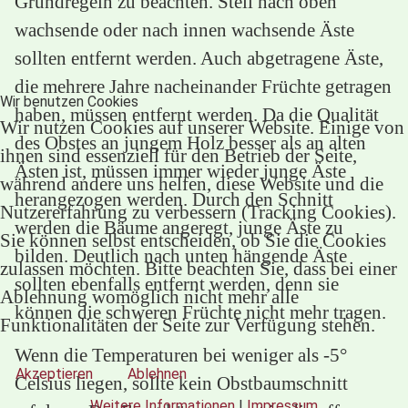
Grundregeln zu beachten. Steil nach oben
wachsende oder nach innen wachsende Äste
sollten entfernt werden. Auch abgetragene Äste,
die mehrere Jahre nacheinander Früchte getragen
Wir benutzen Cookies
haben, müssen entfernt werden. Da die Qualität
Wir nutzen Cookies auf unserer Website. Einige von
des Obstes an jungem Holz besser als an alten
ihnen sind essenziell für den Betrieb der Seite,
Ästen ist, müssen immer wieder junge Äste
während andere uns helfen, diese Website und die
herangezogen werden. Durch den Schnitt
Nutzererfahrung zu verbessern (Tracking Cookies).
werden die Bäume angeregt, junge Äste zu
Sie können selbst entscheiden, ob Sie die Cookies
bilden. Deutlich nach unten hängende Äste
zulassen möchten. Bitte beachten Sie, dass bei einer
sollten ebenfalls entfernt werden, denn sie
Ablehnung womöglich nicht mehr alle
können die schweren Früchte nicht mehr tragen.
Funktionalitäten der Seite zur Verfügung stehen.
Wenn die Temperaturen bei weniger als -5°
Akzeptieren
Ablehnen
Celsius liegen, sollte kein Obstbaumschnitt
Weitere Informationen
|
Impressum