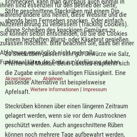
schmecken, kann man durchaus auch einmal in
ihnen sind essenziell für den Betrieb der Seite,
Stifte geschnittene Steckrüben mit einem Dip
während andere uns helfen, diese Website und die
abends beim Fernsehen snacken. Oder einfach
Nutzererfahrung zu verbessern (Tracking Cookies).
dünne Scheiben des knackigen Gemüses zu
Sie können selbst entscheiden, ob Sie die Cookies
einem herzhaften Wurst- oder Käsebrot genießen.
zulassen möchten. Bitte beachten Sie, dass bei einer
Ablehnung womöglich nicht mehr alle
Zu Steckrüben passen sehr gut Gewürze wie Salz,
Funktionalitäten der Seite zur Verfügung stehen.
Pfeffer und Muskat. Beim Dünsten empfiehlt sich
die Zugabe einer säurehaltigen Flüssigkeit. Eine
Akzeptieren
Ablehnen
passende Alternative ist beispielsweise
Weitere Informationen
|
Impressum
Apfelsaft.
Steckrüben können über einen längeren Zeitraum
gelagert werden, wenn sie vor dem Austrocknen
geschützt werden. Auch angeschnittene Rüben
können noch mehrere Tage aufbewahrt werden,