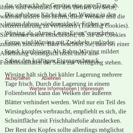
das schmackhafte Gemüse eine gute Figur ab.
ihnen sind essenziell für den Betrieb der Seite,
Die gehobene Küche hat den Wirsing in den
während andere uns helfen, diese Website und die
letzten Jahren wiederentdeckt. Früher war
Nutzererfahrung zu verbessern (Tracking Cookies).
Wirsing als „Arme-Leute-Essen“ verschrien.
Sie können selbst entscheiden, ob Sie die Cookies
Gerne wird Wirsing mit Zwiebeln und/oder
zulassen möchten. Bitte beachten Sie, dass bei einer
Speck kombiniert. Als Rahm-Wirsing mildert
Ablehnung womöglich nicht mehr alle
Sahne den kräftigen Eigengeschmack.
Funktionalitäten der Seite zur Verfügung stehen.
Wirsing hält sich bei kühler Lagerung mehrere
Akzeptieren
Ablehnen
Tage frisch. Durch die Lagerung in einem
Weitere Informationen
|
Impressum
Folienbeutel kann das Welken der äußeren
Blätter verhindert werden. Wird nur ein Teil des
Wirsingkopfes verbraucht, empfiehlt es sich, die
Schnittfläche mit Frischhaltefolie abzudecken.
Der Rest des Kopfes sollte allerdings möglichst