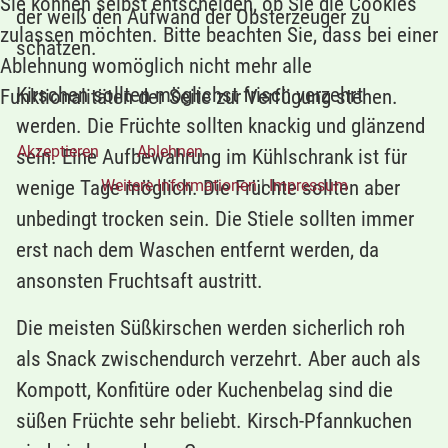
Sie können selbst entscheiden, ob Sie die Cookies
der weiß den Aufwand der Obsterzeuger zu
zulassen möchten. Bitte beachten Sie, dass bei einer
schätzen.
Ablehnung womöglich nicht mehr alle
Kirschen sollten möglichst frisch verzehrt
Funktionalitäten der Seite zur Verfügung stehen.
werden. Die Früchte sollten knackig und glänzend
Akzeptieren
Ablehnen
sein. Eine Aufbewahrung im Kühlschrank ist für
wenige Tage möglich. Die Früchte sollten aber
Weitere Informationen
|
Impressum
unbedingt trocken sein. Die Stiele sollten immer
erst nach dem Waschen entfernt werden, da
ansonsten Fruchtsaft austritt.
Die meisten Süßkirschen werden sicherlich roh
als Snack zwischendurch verzehrt. Aber auch als
Kompott, Konfitüre oder Kuchenbelag sind die
süßen Früchte sehr beliebt. Kirsch-Pfannkuchen