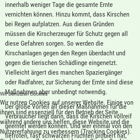
innerhalb weniger Tage die gesamte Ernte
vernichten können. Hinzu kommt, dass Kirschen
bei Regen aufplatzen. Aus diesen Gründen
müssen die Kirscherzeuger für Schutz gegen all
diese Gefahren sorgen. So werden die
Kirschanlagen gegen den Regen überdacht und
gegen die tierischen Schädlinge eingenetzt.
Vielleicht ärgert dies manchen Spaziergänger
oder Radfahrer, zur Sicherung der Ernte sind diese
Maßnahmen aber unbedingt notwendig.
Wir benutzen Cookies
Wir nutzen Cookies auf unserer Website. Einige von
Der große Vorteil all dieser Maßnahmen für die
ihnen sind essenziell für den Betrieb der Seite,
Verbraucher liegt darin, dass die Kirschen vollreif
während andere uns helfen, diese Website und die
geerntet werden können. Und wer einmal von den
Nutzererfahrung zu verbessern (Tracking Cookies).
tiefroten, fast schwarzen Früchten probiert hat,