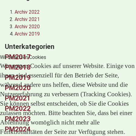
Archiv 2022
Archiv 2021
Archiv 2020
Archiv 2019
Unterkategorien
PM2017
Wir benutzen Cookies
Wir nutzen Cookies auf unserer Website. Einige von
PM2018
ihnen sind essenziell für den Betrieb der Seite,
PM2019
während andere uns helfen, diese Website und die
PM2020
Nutzererfahrung zu verbessern (Tracking Cookies).
PM2021
Sie können selbst entscheiden, ob Sie die Cookies
PM2022
zulassen möchten. Bitte beachten Sie, dass bei einer
PM2023
Ablehnung womöglich nicht mehr alle
PM2024
Funktionalitäten der Seite zur Verfügung stehen.