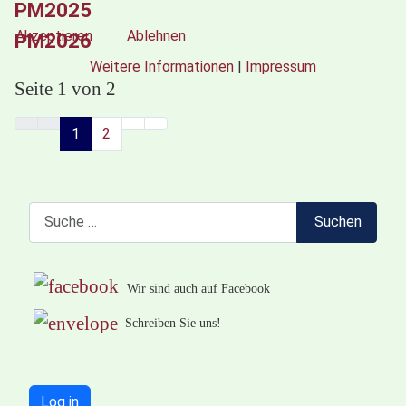
PM2025
Akzeptieren
Ablehnen
PM2026
Weitere Informationen
|
Impressum
Seite 1 von 2
1
2
Suchen
Suchen
Wir sind auch auf Facebook
Schreiben Sie uns!
Log in