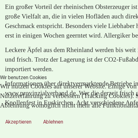
Ein großer Vorteil der rheinischen Obsterzeuger is
große Vielfalt an, die in vielen Hofläden auch dir
Geschmack entspricht. Besonders viele Liebhaber ha
erst in einigen Wochen geerntet wird. Allergiker be
Leckere Äpfel aus dem Rheinland werden bis weit i
und frisch. Trotz der Lagerung ist der CO2-Fußabd
importiert werden.
Wir benutzen Cookies
Informationen über direktvermarktende Betriebe i
Wir nutzen Cookies auf unserer Website. Einige von i
www.provinzialverband.de. Wer die derzeit frisch
Nutzererfahrung zu verbessern (Tracking Cookies). Si
Knollenfest in Euskirchen. Acht verschiedene Apfe
Ablehnung womöglich nicht mehr alle Funktionalität
Akzeptieren
Ablehnen