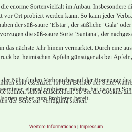
t die enorme Sortenvielfalt im Anbau. Insbesondere d
ekt vor Ort probiert werden kann. So kann jeder Verb
ben der süß-saure ˈElstarˈ, der süßliche ˈGalaˈ oder
vorzugen die süß-saure Sorte ˈSantanaˈ, der nachgesagt
n das nächste Jahr hinein vermarktet. Durch eine au
ruck bei heimischen Äpfeln günstiger als bei Äpfeln
n der Nähe finden Verbraucher auf der Homepage des
hnen sind essenziell für den Betrieb der Seite, währ
 geernteten einmal probieren möchte, hat dazu am So
e können selbst entscheiden, ob Sie die Cookies zula
lsorten stehen zum Probieren bereit.
en der Seite zur Verfügung stehen.
Weitere Informationen
|
Impressum