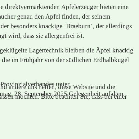
ie direktvermarktenden Apfelerzeuger bieten eine
raucher genau den Apfel finden, der seinem
 der besonders knackige ˈBraeburnˈ, der allerdings
 wird, dass sie allergenfrei ist.
sgeklügelte Lagertechnik bleiben die Äpfel knackig
, die im Frühjahr von der südlichen Erdhalbkugel
 Provinzialverbandes unter
end andere uns helfen, diese Website und die
nntag, 28. September 2025 Gelegenheit auf dem
ssen möchten. Bitte beachten Sie, dass bei einer