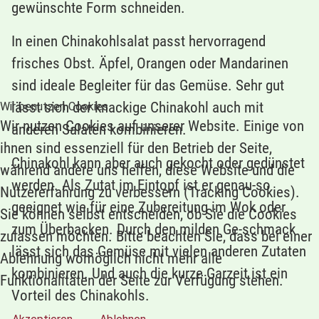
gewünschte Form schneiden.
In einen Chinakohlsalat passt hervorragend
frisches Obst. Äpfel, Orangen oder Mandarinen
sind ideale Begleiter für das Gemüse. Sehr gut
lässt sich der knackige Chinakohl auch mit
Wir benutzen Cookies
Wir nutzen Cookies auf unserer Website. Einige von
anderen Salaten kombinieren.
ihnen sind essenziell für den Betrieb der Seite,
Chinakohl kann aber auch gekocht oder gedünstet
während andere uns helfen, diese Website und die
werden. Als Zutat im Eintopf ist er genau-so
Nutzererfahrung zu verbessern (Tracking Cookies).
geeignet wie für eine Zubereitung im Wok oder
Sie können selbst entscheiden, ob Sie die Cookies
zum Überbacken. Durch den milden Ge-schmack
zulassen möchten. Bitte beachten Sie, dass bei einer
lässt sich das Gemüse mit vielen anderen Zutaten
Ablehnung womöglich nicht mehr alle
kombinieren. Und auch die kurze Garzeit ist ein
Funktionalitäten der Seite zur Verfügung stehen.
Vorteil des Chinakohls.