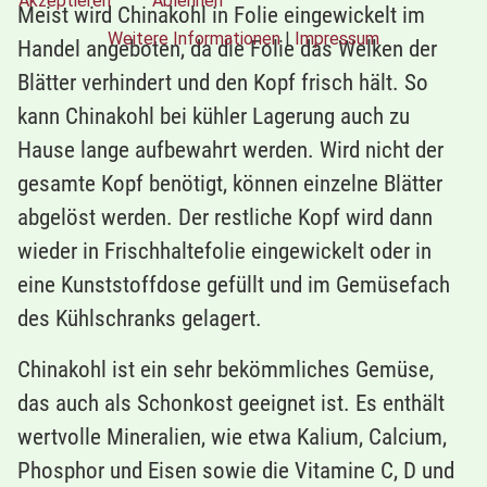
Akzeptieren
Ablehnen
Meist wird Chinakohl in Folie eingewickelt im
Weitere Informationen
|
Impressum
Handel angeboten, da die Folie das Welken der
Blätter verhindert und den Kopf frisch hält. So
kann Chinakohl bei kühler Lagerung auch zu
Hause lange aufbewahrt werden. Wird nicht der
gesamte Kopf benötigt, können einzelne Blätter
abgelöst werden. Der restliche Kopf wird dann
wieder in Frischhaltefolie eingewickelt oder in
eine Kunststoffdose gefüllt und im Gemüsefach
des Kühlschranks gelagert.
Chinakohl ist ein sehr bekömmliches Gemüse,
das auch als Schonkost geeignet ist. Es enthält
wertvolle Mineralien, wie etwa Kalium, Calcium,
Phosphor und Eisen sowie die Vitamine C, D und