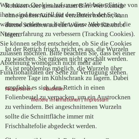
Wir nutzen Cookies auf unserer Website. Einige von
Rohkost oder gesalzen zum Bier. Wer Rettich
ihnen sind essenziell für den Betrieb der Seite,
ohne großen Aufwand verzehren möchte, kann
während andere uns helfen, diese Website und die
dünne Scheiben auf ein Wurst- oder Käsebrot
Nutzererfahrung zu verbessern (Tracking Cookies).
legen.
Sie können selbst entscheiden, ob Sie die Cookies
Ist der Rettich frisch, reicht es aus, die Wurzeln
zulassen möchten. Bitte beachten Sie, dass bei einer
zu waschen. Sie müssen nicht geschält werden.
Ablehnung womöglich nicht mehr alle
Es ist problemlos möglich, die Wurzeln über
Funktionalitäten der Seite zur Verfügung stehen.
mehrere Tage im Kühlschrank zu lagern. Dabei
empfiehlt es sich, den Rettich in einen
Akzeptieren
Ablehnen
Folienbeutel zu verpacken, um ein Austrocknen
Weitere Informationen
|
Impressum
zu verhindern. Bei angeschnittenen Wurzeln
sollte die Schnittfläche immer mit
Frischhaltefolie abgedeckt werden.