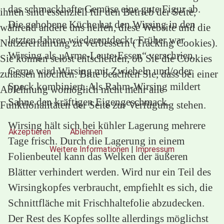
das schmackhafte Gemüse eine gute Figur ab.
ihnen sind essenziell für den Betrieb der Seite,
Die gehobene Küche hat den Wirsing in den
während andere uns helfen, diese Website und die
letzten Jahren wiederentdeckt. Früher war
Nutzererfahrung zu verbessern (Tracking Cookies).
Wirsing als „Arme-Leute-Essen“ verschrien.
Sie können selbst entscheiden, ob Sie die Cookies
Gerne wird Wirsing mit Zwiebeln und/oder
zulassen möchten. Bitte beachten Sie, dass bei einer
Speck kombiniert. Als Rahm-Wirsing mildert
Ablehnung womöglich nicht mehr alle
Sahne den kräftigen Eigengeschmack.
Funktionalitäten der Seite zur Verfügung stehen.
Wirsing hält sich bei kühler Lagerung mehrere
Akzeptieren
Ablehnen
Tage frisch. Durch die Lagerung in einem
Weitere Informationen
|
Impressum
Folienbeutel kann das Welken der äußeren
Blätter verhindert werden. Wird nur ein Teil des
Wirsingkopfes verbraucht, empfiehlt es sich, die
Schnittfläche mit Frischhaltefolie abzudecken.
Der Rest des Kopfes sollte allerdings möglichst