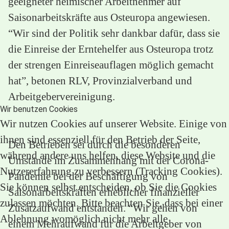
geeigneter heimischer Arbeitnehmer auf
Saisonarbeitskräfte aus Osteuropa angewiesen.
“Wir sind der Politik sehr dankbar dafür, dass sie
die Einreise der Erntehelfer aus Osteuropa trotz
der strengen Einreiseauflagen möglich gemacht
hat”, betonen RLV, Provinzialverband und
Arbeitgebervereinigung.
Wir benutzen Cookies
Wir nutzen Cookies auf unserer Website. Einige von
ihnen sind essenziell für den Betrieb der Seite,
Den Betrieben sei durch die besonderen
während andere uns helfen, diese Website und die
Umstände im Zusammenhang mit der Corona-
Nutzererfahrung zu verbessern (Tracking Cookies).
Pandemie bei der Beschäftigung von
Sie können selbst entscheiden, ob Sie die Cookies
Saisonarbeitskräften erheblicher finanzieller
zulassen möchten. Bitte beachten Sie, dass bei einer
Zusatzaufwand entstanden. “Wir gehen von
Ablehnung womöglich nicht mehr alle
einem Mehraufwand für die Arbeitgeber von