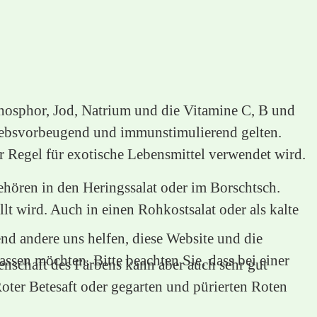
osphor, Jod, Natrium und die Vitamine C, B und
 krebsvorbeugend und immunstimulierend gelten.
r Regel für exotische Lebensmittel verwendet wird.
ehören in den Heringssalat oder im Borschtsch.
t wird. Auch in einen Rohkostsalat oder als kalte
end andere uns helfen, diese Website und die
ssen möchten. Bitte beachten Sie, dass bei einer
enschaft des Färbens kann aber auch sehr gut
ter Betesaft oder gegarten und pürierten Roten