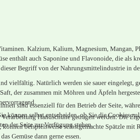
 Vitaminen. Kalzium, Kalium, Magnesium, Mangan, Ph
müse enthält auch Saponine und Flavonoide, die als
eser Begriff von der Nahrungsmittelindustrie in de
 vielfältig. Natürlich werden sie sauer eingelegt, g
 Saft, der zusammen mit Möhren und Äpfeln hergestell
hervorragend.
hnen sind essenziell für den Betrieb der Seite, währ
e können selbst entscheiden, ob Sie die Cookies zula
der Verarbeitung Handschuhe getragen werden. Die Eig
en der Seite zur Verfügung stehen.
önnen beispielsweise selbstgemachte Spätzle mit Ro
d das Gemüse dann gerne essen.