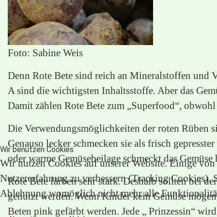
Foto: Sabine Weis
Denn Rote Bete sind reich an Mineralstoffen und
A sind die wichtigsten Inhaltsstoffe. Aber das Ge
Damit zählen Rote Bete zum „Superfood“, obwohl di
Die Verwendungsmöglichkeiten der roten Rüben sind
Genauso lecker schmecken sie als frisch gepresster
Wir benutzen Cookies
oder warme Gemüsebeilage schmeckt das Gemüse 
Wir nutzen Cookies auf unserer Website. Einige von i
Nutzererfahrung zu verbessern (Tracking Cookies). Si
Rote Bete färben sehr stark. Deshalb sollten bei 
Ablehnung womöglich nicht mehr alle Funktionalität
genutzt werden. Wenn Kinder kein Gemüse mögen, k
Beten pink gefärbt werden. Jede „ Prinzessin“ wir