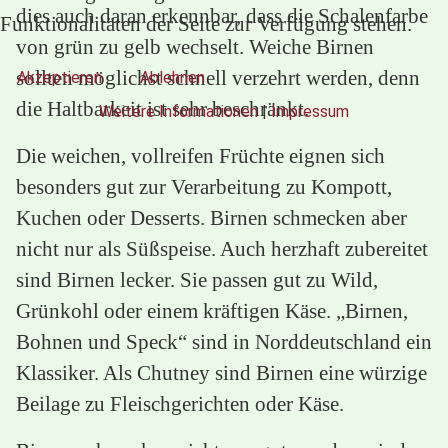
dies auch daran erkennbar, dass die Schalenfarbe
Funktionalitäten der Seite zur Verfügung stehen.
von grün zu gelb wechselt. Weiche Birnen
sollten möglichst schnell verzehrt werden, denn
Akzeptieren
Ablehnen
die Haltbarkeit ist sehr beschränkt.
Weitere Informationen
|
Impressum
Die weichen, vollreifen Früchte eignen sich
besonders gut zur Verarbeitung zu Kompott,
Kuchen oder Desserts. Birnen schmecken aber
nicht nur als Süßspeise. Auch herzhaft zubereitet
sind Birnen lecker. Sie passen gut zu Wild,
Grünkohl oder einem kräftigen Käse. „Birnen,
Bohnen und Speck“ sind in Norddeutschland ein
Klassiker. Als Chutney sind Birnen eine würzige
Beilage zu Fleischgerichten oder Käse.