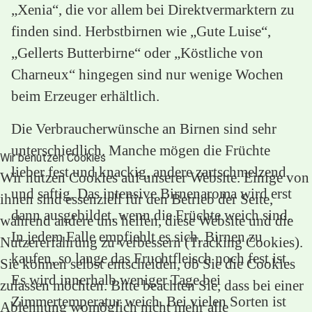
„Xenia“, die vor allem bei Direktvermarktern zu
finden sind. Herbstbirnen wie „Gute Luise“,
„Gellerts Butterbirne“ oder „Köstliche von
Charneux“ hingegen sind nur wenige Wochen
beim Erzeuger erhältlich.
Die Verbraucherwünsche an Birnen sind sehr
unterschiedlich. Manche mögen die Früchte
Wir benutzen Cookies
lieber fest und knackig, andere zartschmelzend
Wir nutzen Cookies auf unserer Website. Einige von
und saftig. Das intensive Birnenaroma wird erst
ihnen sind essenziell für den Betrieb der Seite,
dann ausgebildet, wenn die Früchte weich sind.
während andere uns helfen, diese Website und die
In jedem Falle empfiehlt es sich, Birnen zu
Nutzererfahrung zu verbessern (Tracking Cookies).
kaufen, so lange das Fruchtfleisch noch fest ist.
Sie können selbst entscheiden, ob Sie die Cookies
Es wird innerhalb weniger Tage bei
zulassen möchten. Bitte beachten Sie, dass bei einer
Zimmertemperatur weich. Bei vielen Sorten ist
Ablehnung womöglich nicht mehr alle